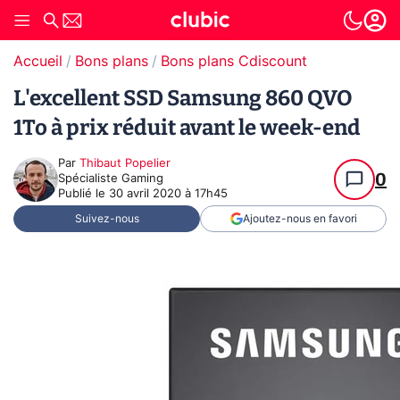
Accueil
Bons plans
Bons plans Cdiscount
L'excellent SSD Samsung 860 QVO
1To à prix réduit avant le week-end
Par
Thibaut Popelier
0
Spécialiste Gaming
Publié le
30 avril 2020 à 17h45
Suivez-nous
Ajoutez-nous en favori