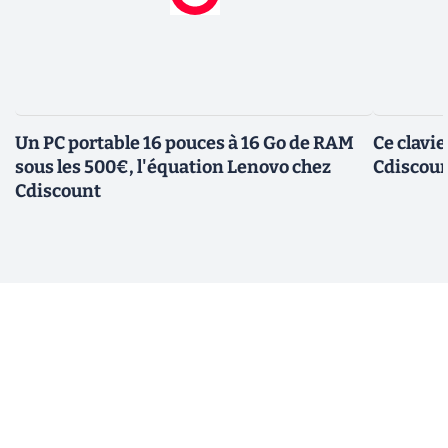
Un PC portable 16 pouces à 16 Go de RAM
Ce clavi
sous les 500€, l'équation Lenovo chez
Cdiscount
Cdiscount