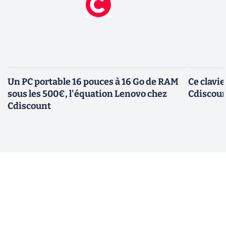
Un PC portable 16 pouces à 16 Go de RAM
Ce clavi
sous les 500€, l'équation Lenovo chez
Cdiscount
Cdiscount