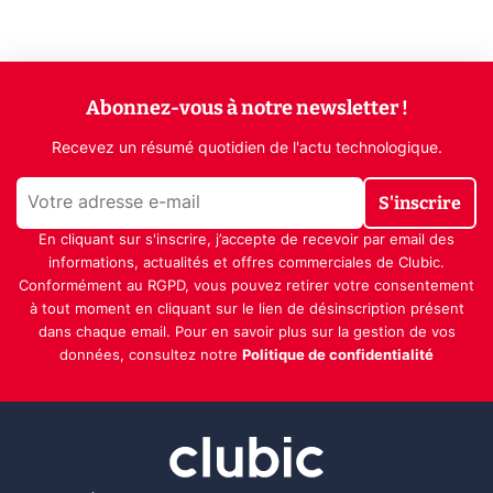
Abonnez-vous à notre newsletter !
Recevez un résumé quotidien de l'actu technologique.
S'inscrire
En cliquant sur s'inscrire, j’accepte de recevoir par email des
informations, actualités et offres commerciales de Clubic.
Conformément au RGPD, vous pouvez retirer votre consentement
à tout moment en cliquant sur le lien de désinscription présent
dans chaque email. Pour en savoir plus sur la gestion de vos
données, consultez notre
Politique de confidentialité