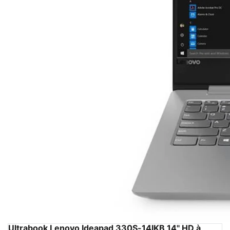
Ultrabook Lenovo Ideapad 330S-14IKB 14" HD à