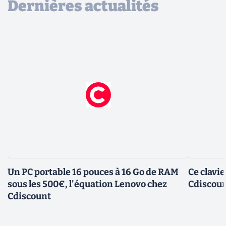
Dernières actualités
Un PC portable 16 pouces à 16 Go de RAM
Ce clavi
sous les 500€, l'équation Lenovo chez
Cdiscount
Cdiscount