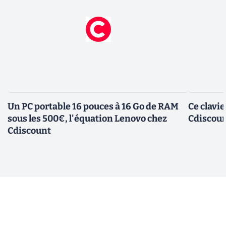
Un PC portable 16 pouces à 16 Go de RAM
Ce clavi
sous les 500€, l'équation Lenovo chez
Cdiscount
Cdiscount