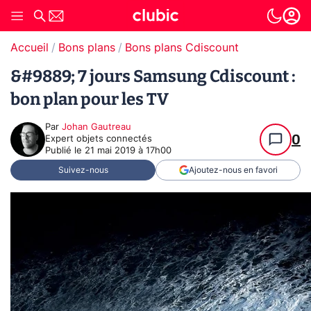
Accueil
Bons plans
Bons plans Cdiscount
&#9889; 7 jours Samsung Cdiscount :
bon plan pour les TV
Par
Johan Gautreau
0
Expert objets connectés
Publié le
21 mai 2019 à 17h00
Suivez-nous
Ajoutez-nous en favori