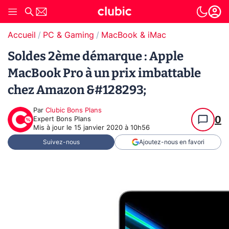
Accueil
PC & Gaming
MacBook & iMac
Soldes 2ème démarque : Apple
MacBook Pro à un prix imbattable
chez Amazon &#128293;
Par
Clubic Bons Plans
0
Expert Bons Plans
Mis à jour le
15 janvier 2020 à 10h56
Suivez-nous
Ajoutez-nous en favori