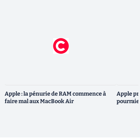
Apple : la pénurie de RAM commence à
Apple pré
faire mal aux MacBook Air
pourraie