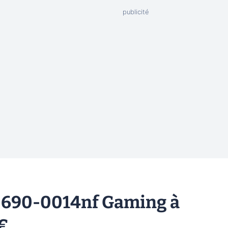
n 690-0014nf Gaming à
9€