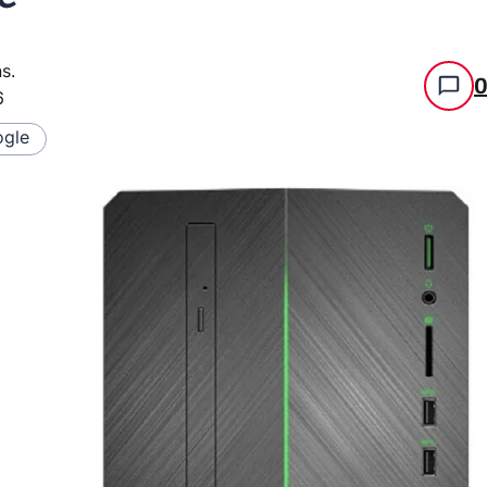
ns
.
6
gle