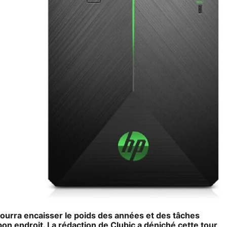
pourra encaisser le poids des années et des tâches
on endroit. La rédaction de Clubic a déniché cette
tour