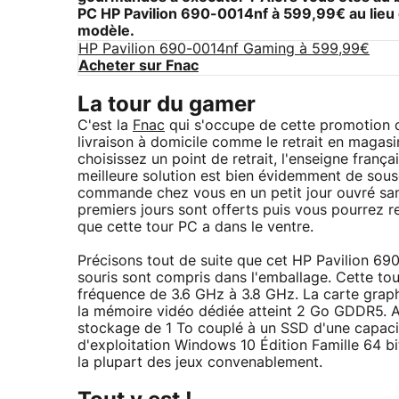
PC HP Pavilion 690-0014nf
à 599,99€ au lieu 
modèle.
HP Pavilion 690-0014nf Gaming à 599,99€
Acheter sur Fnac
La tour du gamer
C'est la
Fnac
qui s'occupe de cette promotion 
livraison à domicile comme le retrait en magasin
choisissez un point de retrait, l'enseigne franç
meilleure solution est bien évidemment de sousc
commande chez vous en un petit jour ouvré san
premiers jours sont offerts puis vous pourrez 
que cette tour PC a dans le ventre.
Précisons tout de suite que cet HP Pavilion 690
souris sont compris dans l'emballage. Cette 
fréquence de 3.6 GHz à 3.8 GHz. La carte gra
la mémoire vidéo dédiée atteint 2 Go GDDR5. Au
stockage de 1 To couplé à un SSD d'une capacit
d'exploitation Windows 10 Édition Famille 64 bit
la plupart des jeux convenablement.