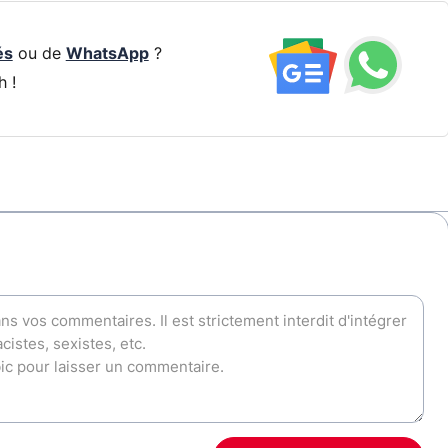
és
ou de
WhatsApp
?
h !