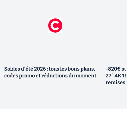
Soldes d'été 2026 : tous les bons plans,
-820€ su
codes promo et réductions du moment
27" 4K 16
remises 