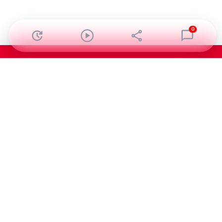
0
Abonnez-vous à notre newsletter !
Recevez un résumé quotidien de l'actu technologique.
S'inscrire
En cliquant sur s'inscrire, j’accepte de recevoir par email des
informations, actualités et offres commerciales de Clubic.
Conformément au RGPD, vous pouvez retirer votre consentement
à tout moment en cliquant sur le lien de désinscription présent
dans chaque email. Pour en savoir plus sur la gestion de vos
données, consultez notre
Politique de confidentialité