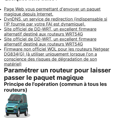
Page Web vous permettant d'envoyer un paquet
magique depuis Internet.
DynDNS, un service de redirection (indispensable si
l'IP fournie par votre FAI est dynamique).
Site officiel de DD-WRT, un excellent firmware
alternatif destiné aux routeurs WRT54G
Site officiel de DD-WRT, un excellent firmware
alternatif destiné aux routeurs WRT54G
Firmware non officiel WOL pour les routeurs Netgear
DG834(G) (à utiliser uniquement lorsque l'on a
conscience des risques de dégradation de son
matériel)
Paramétrer un routeur pour laisser
passer le paquet magique
Principe de l'opération (commun à tous les
routeurs)