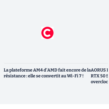
La plateforme AM4 d'AMD fait encore de la
AORUS In
résistance : elle se convertit au Wi-Fi 7 !
RTX 50 S
overcloc