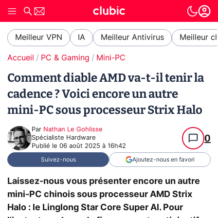
Meilleur VPN
IA
Meilleur Antivirus
Meilleur c
Accueil
PC & Gaming
Mini-PC
Comment diable AMD va-t-il tenir la
cadence ? Voici encore un autre
mini-PC sous processeur Strix Halo
Par
Nathan Le Gohlisse
0
Spécialiste Hardware
Publié le
06 août 2025 à 16h42
Suivez-nous
Ajoutez-nous en favori
Laissez-nous vous présenter encore un autre
mini-PC chinois sous processeur AMD Strix
Halo : le Linglong Star Core Super AI. Pour