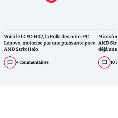
Voici le LCFC-H02, la Rolls des mini-PC
Minisfor
Lenovo, motorisé par une puissante puce
AMD Stri
AMD Strix Halo
déjà une 
4 commentaires
10 