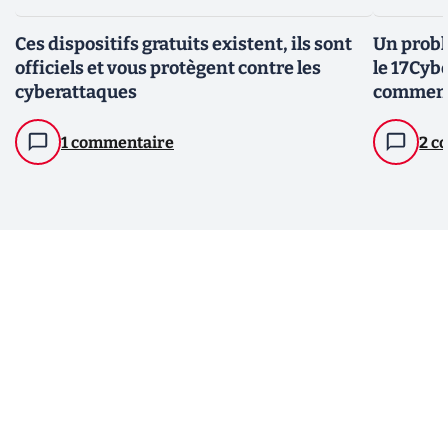
Ces dispositifs gratuits existent, ils sont
Un probl
officiels et vous protègent contre les
le 17Cybe
cyberattaques
comment
1 commentaire
2 c