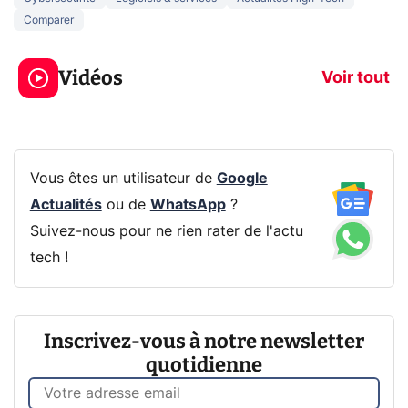
Comparer
3 écrans en 1 pour
5 générations
319€ ? Voici L'AOC
jeux dans la
Vidéos
CQ32G4ZA !
prochaine Xbo
Voir tout
Vous êtes un utilisateur de
Google
Actualités
ou de
WhatsApp
?
Suivez-nous pour ne rien rater de l'actu
tech !
Inscrivez-vous à notre newsletter
quotidienne