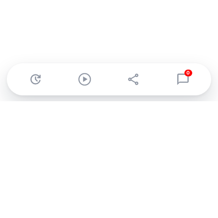
0
Abonnez-vous à notre newsletter !
Recevez un résumé quotidien de l'actu technologique.
S'inscrire
En cliquant sur s'inscrire, j’accepte de recevoir par email des
informations, actualités et offres commerciales de Clubic.