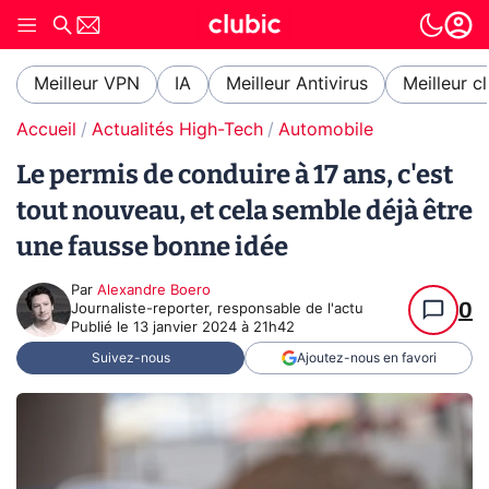
Meilleur VPN
IA
Meilleur Antivirus
Meilleur c
Accueil
Actualités High-Tech
Automobile
Le permis de conduire à 17 ans, c'est
tout nouveau, et cela semble déjà être
une fausse bonne idée
Par
Alexandre Boero
0
Journaliste-reporter, responsable de l'actu
Publié le
13 janvier 2024 à 21h42
Suivez-nous
Ajoutez-nous en favori