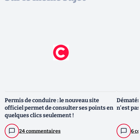
Permis de conduire : le nouveau site
Dématéria
officiel permet de consulter ses points en
n'est pa
quelques clics seulement !
24 commentaires
6 c