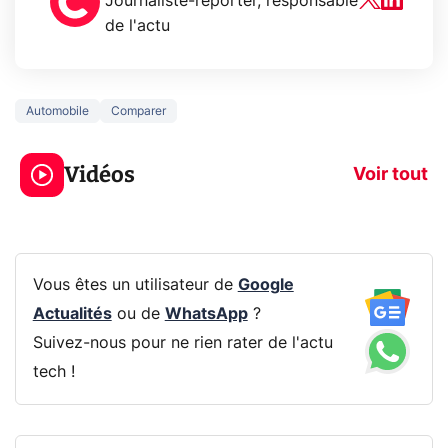
Journaliste-reporter, responsable
de l'actu
Automobile
Comparer
3 écrans en 1 pour
5 générations
319€ ? Voici L'AOC
jeux dans la
Vidéos
CQ32G4ZA !
prochaine Xbo
Voir tout
Vous êtes un utilisateur de
Google
Actualités
ou de
WhatsApp
?
Suivez-nous pour ne rien rater de l'actu
tech !