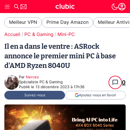
Meilleur VPN
Prime Day Amazon
Meilleur Antivi
Accueil
PC & Gaming
Mini-PC
Il en a dans le ventre : ASRock
annonce le premier mini PC à base
d'AMD Ryzen 8040U
Par
Nerces
0
Spécialiste PC & Gaming
Publié le
13 décembre 2023 à 17h36
Suivez-nous
Ajoutez-nous en favori