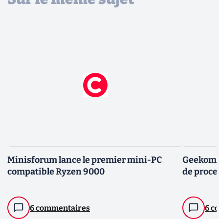
Minisforum lance le premier mini-PC
Geekom i
compatible Ryzen 9000
de proc
6 commentaires
6 c