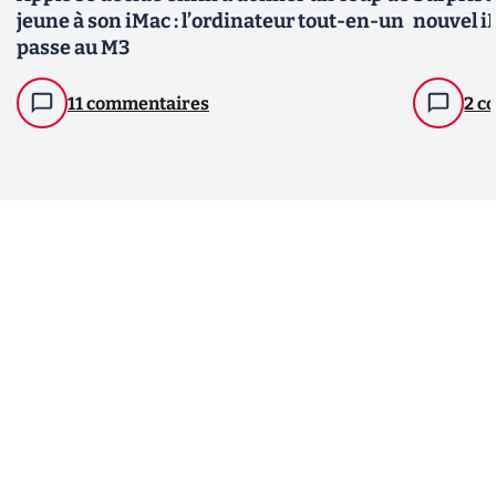
jeune à son iMac : l’ordinateur tout-en-un
nouvel i
passe au M3
11 commentaires
2 c