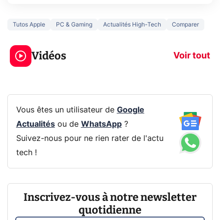
Tutos Apple
PC & Gaming
Actualités High-Tech
Comparer
3 écrans en 1 pour
5 générations
319€ ? Voici L'AOC
jeux dans la
Vidéos
CQ32G4ZA !
prochaine Xbo
Voir tout
Vous êtes un utilisateur de
Google
Actualités
ou de
WhatsApp
?
Suivez-nous pour ne rien rater de l'actu
tech !
Inscrivez-vous à notre newsletter
quotidienne