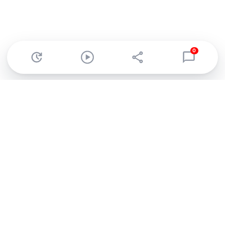
0
Abonnez-vous à notre newsletter !
Recevez un résumé quotidien de l'actu technologique.
S'inscrire
En cliquant sur s'inscrire, j’accepte de recevoir par email des
informations, actualités et offres commerciales de Clubic.
Conformément au RGPD, vous pouvez retirer votre consentement
à tout moment en cliquant sur le lien de désinscription présent