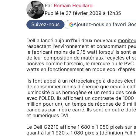
Par
Romain Heuillard
.
Publié le
27 février 2009 à 12h35
Suivez-nous
Ajoutez-nous en favori
Goo
Dell a lancé aujourd'hui deux nouveaux
moniteu
respectant l'environnement et consommant peu
le fabricant moins de 0,15 watt lorsqu'ils sont e
de leur composition de matériaux recyclés et 
nocives comme l'arsenic, le mercure ou le PVC.
watts en fonctionnement en mode eco, d'après l
Ils font appel à un rétroéclairage à diodes élec
de consommer moins d'énergie que ceux à cath
luminosité plus homogène et un rendu des couleu
avec l'OLED. Ils affichent un contraste de 1000
million pour un), un temps de réponse de 5 mil
candelas par mètre carré. Ils sont en outre do
et numériques DVI.
Le Dell G2210 affiche 1 680 x 1 050 pixels sur 
quant à lui 1 920 x 1 080 pixels (définition Full