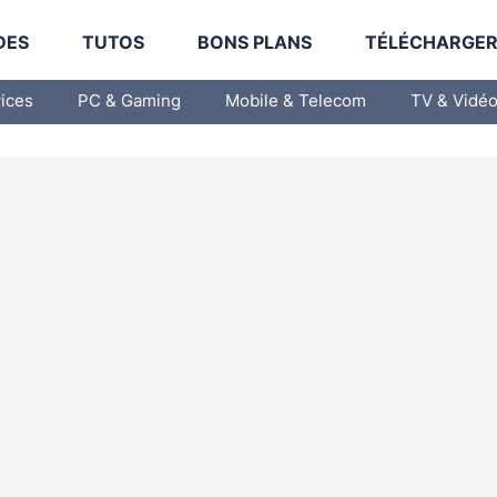
DES
TUTOS
BONS PLANS
TÉLÉCHARGE
vices
PC & Gaming
Mobile & Telecom
TV & Vidé