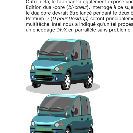
Outre cela, le fabricant a également exposé u
Edition dual-core (
bi-coeur
). Interrogé à ce suj
le dualcore devrait être lancé pendant le deuxi
Pentium D (
D pour Desktop
) seront principalem
multitâche. Intel nous a indiqué qu'un tel proc
un encodage
DivX
en parrallèle sans problème.