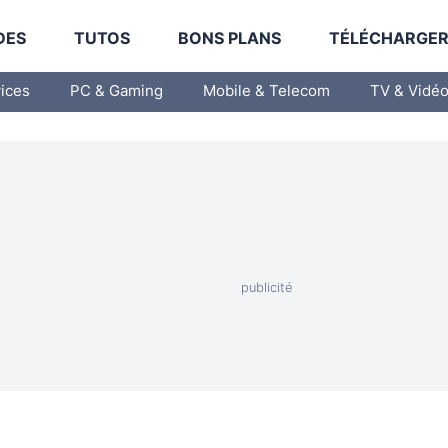
DES
TUTOS
BONS PLANS
TÉLÉCHARGE
vices
PC & Gaming
Mobile & Telecom
TV & Vidé