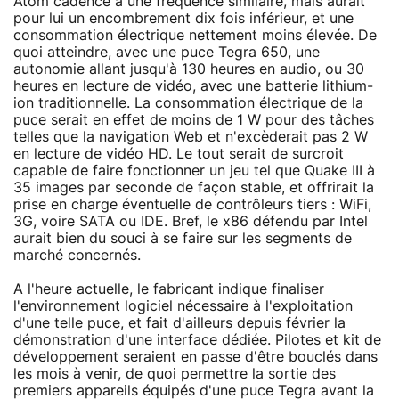
Atom cadencé à une fréquence similaire, mais aurait
pour lui un encombrement dix fois inférieur, et une
consommation électrique nettement moins élevée. De
quoi atteindre, avec une puce Tegra 650, une
autonomie allant jusqu'à 130 heures en audio, ou 30
heures en lecture de vidéo, avec une batterie lithium-
ion traditionnelle. La consommation électrique de la
puce serait en effet de moins de 1 W pour des tâches
telles que la navigation Web et n'excèderait pas 2 W
en lecture de vidéo HD. Le tout serait de surcroit
capable de faire fonctionner un jeu tel que Quake III à
35 images par seconde de façon stable, et offrirait la
prise en charge éventuelle de contrôleurs tiers : WiFi,
3G, voire SATA ou IDE. Bref, le x86 défendu par Intel
aurait bien du souci à se faire sur les segments de
marché concernés.
A l'heure actuelle, le fabricant indique finaliser
l'environnement logiciel nécessaire à l'exploitation
d'une telle puce, et fait d'ailleurs depuis février la
démonstration d'une interface dédiée. Pilotes et kit de
développement seraient en passe d'être bouclés dans
les mois à venir, de quoi permettre la sortie des
premiers appareils équipés d'une puce Tegra avant la