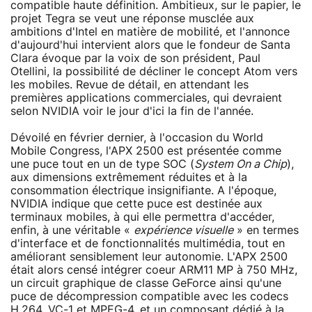
compatible haute définition. Ambitieux, sur le papier, le
projet Tegra se veut une réponse musclée aux
ambitions d'Intel en matière de mobilité, et l'annonce
d'aujourd'hui intervient alors que le fondeur de Santa
Clara évoque par la voix de son président, Paul
Otellini, la possibilité de décliner le concept Atom vers
les mobiles. Revue de détail, en attendant les
premières applications commerciales, qui devraient
selon NVIDIA voir le jour d'ici la fin de l'année.
Dévoilé en février dernier, à l'occasion du World
Mobile Congress, l'APX 2500 est présentée comme
une puce tout en un de type SOC (
System On a Chip
),
aux dimensions extrêmement réduites et à la
consommation électrique insignifiante. A l'époque,
NVIDIA indique que cette puce est destinée aux
terminaux mobiles, à qui elle permettra d'accéder,
enfin, à une véritable «
expérience visuelle
» en termes
d'interface et de fonctionnalités multimédia, tout en
améliorant sensiblement leur autonomie. L'APX 2500
était alors censé intégrer coeur ARM11 MP à 750 MHz,
un circuit graphique de classe GeForce ainsi qu'une
puce de décompression compatible avec les codecs
H.264, VC-1 et MPEG-4, et un composant dédié à la