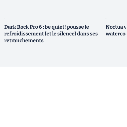
Dark Rock Pro 6 : be quiet! pousse le
Noctua v
refroidissement (et le silence) dans ses
watercoo
retranchements