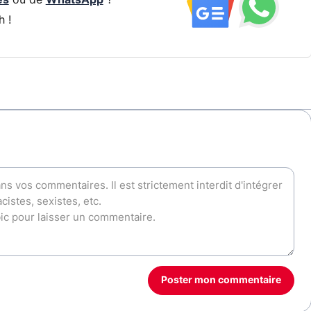
és
ou de
WhatsApp
?
h !
Poster mon commentaire