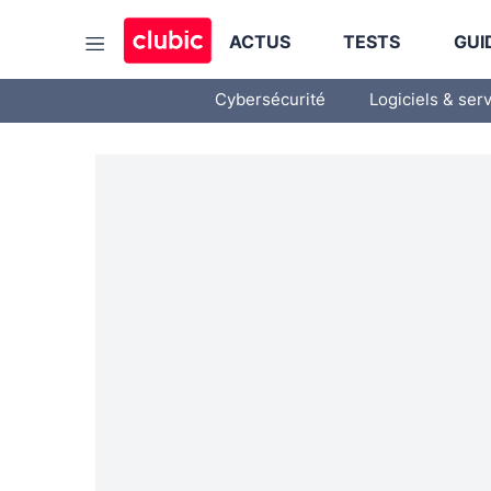
ACTUS
TESTS
GUI
Cybersécurité
Logiciels & ser