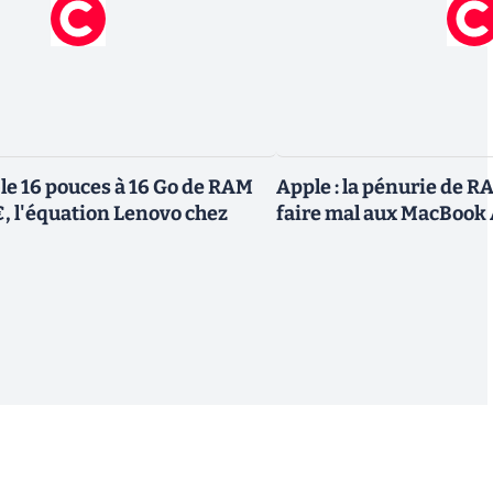
le 16 pouces à 16 Go de RAM
Apple : la pénurie de
€, l'équation Lenovo chez
faire mal aux MacBook 