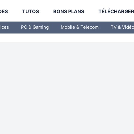
DES
TUTOS
BONS PLANS
TÉLÉCHARGE
vices
PC & Gaming
Mobile & Telecom
TV & Vidé