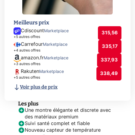
Meilleurs prix
Cdiscount
Marketplace
315,56
+5 autres offres
Carrefour
Marketplace
335,17
+4 autres offres
amazon.fr
Marketplace
337,93
+3 autres offres
Rakuten
Marketplace
338,49
+5 autres offres
Voir plus de prix
Les plus
Une montre élégante et discrete avec
des matériaux premium
Suivi santé complet et fiable
Nouveau capteur de température