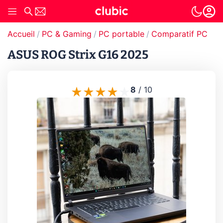
Accueil
PC & Gaming
PC portable
Comparatif PC por
ASUS ROG Strix G16 2025
8
/
10