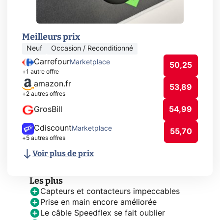
Meilleurs prix
Neuf
Occasion / Reconditionné
Carrefour
Marketplace
50,25
+1 autre offre
amazon.fr
53,89
+2 autres offres
GrosBill
54,99
Cdiscount
Marketplace
55,70
+5 autres offres
Voir plus de prix
Les plus
Capteurs et contacteurs impeccables
Prise en main encore améliorée
Le câble Speedflex se fait oublier