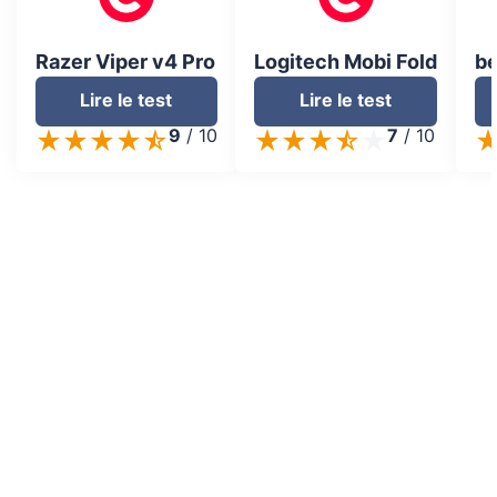
Razer Viper v4 Pro
Logitech Mobi Fold
be
Lire le test
Lire le test
9
/
10
7
/
10