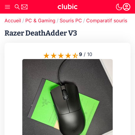
Accueil
PC & Gaming
Souris PC
Comparatif souris
C
Razer DeathAdder V3
9
/
10