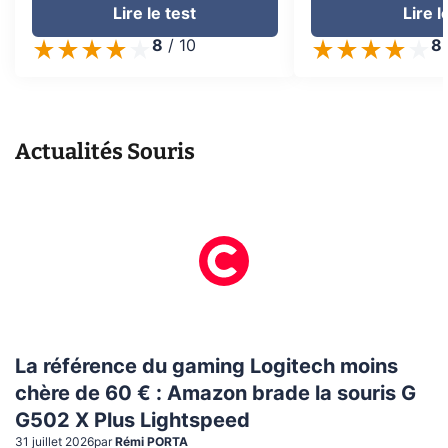
Lire le test
Lire l
8
/
10
8
Actualités
Souris
La référence du gaming Logitech moins
chère de 60 € : Amazon brade la souris G
G502 X Plus Lightspeed
31 juillet 2026
par
Rémi PORTA