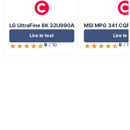
LG UltraFine 6K 32U990A
MSI MPG 341 CQR
Lire le test
Lire le 
9
/
10
9
/
1