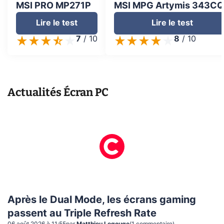
MSI PRO MP271P
MSI MPG Artymis 343C
Lire le test
Lire le test
7
/
10
8
/
10
Actualités
Écran PC
Après le Dual Mode, les écrans gaming
passent au Triple Refresh Rate
06 août 2026 à 11:55
par
Matthieu Legouge
(
1
commentaire
)