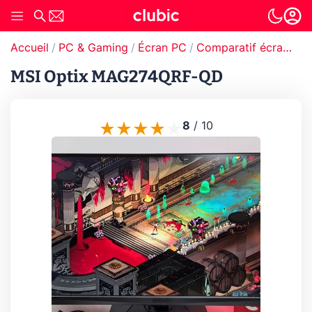
Accueil
PC & Gaming
Écran PC
Comparatif écran PC
MSI Optix MAG274QRF-QD
8
/
10