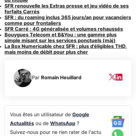
du mobile
SFR renouvelle les Extras presse et jeu vidéo de ses
forfaits Carrés
SFR : du roaming inclus 365 jours/an pour vacanciers
comme pour frontaliers
SFR Carré : 4G généralisée et volumes rehaussés
Bouygues Telecom et B&You : une gamme plus
simple misant sur les services ponctuels (màj)
La Box Numericable chez SFR : plus d'éligibles THD,
mais moins de débit pour plus cher
Par
Romain Heuillard
Vous êtes un utilisateur de
Google
Actualités
ou de
WhatsApp
?
Suivez-nous pour ne rien rater de l'actu