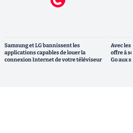
Samsung et LG bannissent les
Avec les
applications capables de louer la
offre à 
connexion Internet de votre téléviseur
Go aux s