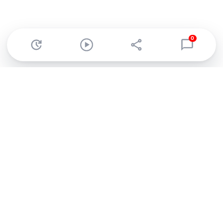
0
Abonnez-vous à notre newsletter !
Recevez un résumé quotidien de l'actu technologique.
S'inscrire
En cliquant sur s'inscrire, j’accepte de recevoir par email des
informations, actualités et offres commerciales de Clubic.
Conformément au RGPD, vous pouvez retirer votre consentement
à tout moment en cliquant sur le lien de désinscription présent
dans chaque email. Pour en savoir plus sur la gestion de vos
données, consultez notre
Politique de confidentialité