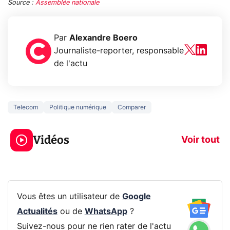
Source :
Assemblée nationale
Par
Alexandre Boero
Journaliste-reporter, responsable
de l'actu
Telecom
Politique numérique
Comparer
3 écrans en 1 pour
5 générations
319€ ? Voici L'AOC
jeux dans la
Vidéos
CQ32G4ZA !
prochaine Xbo
Voir tout
Vous êtes un utilisateur de
Google
Actualités
ou de
WhatsApp
?
Suivez-nous pour ne rien rater de l'actu