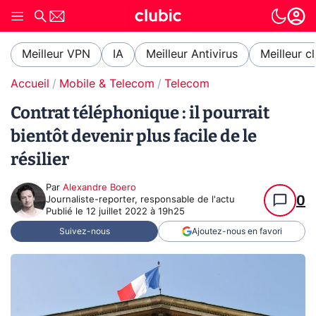
Meilleur VPN
IA
Meilleur Antivirus
Meilleur c
Accueil
Mobile & Telecom
Telecom
Contrat téléphonique : il pourrait
bientôt devenir plus facile de le
résilier
Par
Alexandre Boero
0
Journaliste-reporter, responsable de l'actu
Publié le
12 juillet 2022 à 19h25
Suivez-nous
Ajoutez-nous en favori