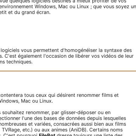
evue quelques logiciels destinés à mieux profiter de vos
un environnement Windows, Mac ou Linux ; que vous soyez u
tit et du grand écran.
ts logiciels vous permettent d'homogénéiser la syntaxe des
s. C'est également l'occasion de libérer vos vidéos de leur
ons techniques.
ntentera tous ceux qui désirent renommer films et
r Windows, Mac ou Linux.
us souhaitez renommer, par glisser-déposer ou en
ectionner l'une des bases de données depuis lesquelles
 nombreuses et variées, consacrées aussi bien aux films
, TVRage, etc.) ou aux animes (AniDB). Certains noms
s. C'est pourquoi
FileBot
dresse toujours une liste des