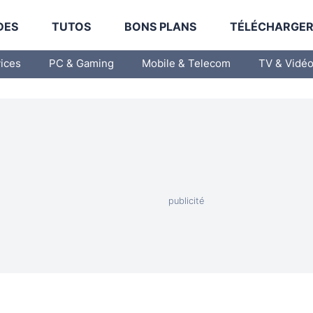
DES
TUTOS
BONS PLANS
TÉLÉCHARGE
vices
PC & Gaming
Mobile & Telecom
TV & Vidé