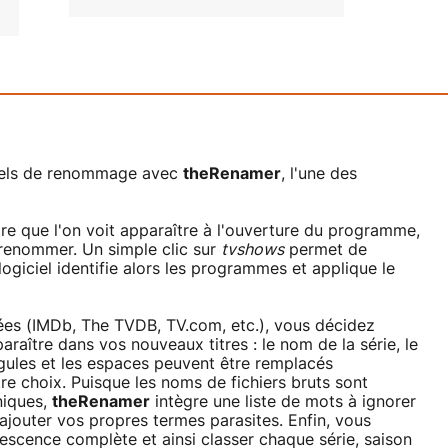
ciels de renommage avec
theRenamer
, l'une des
dre que l'on voit apparaître à l'ouverture du programme,
 renommer. Un simple clic sur
tvshows
permet de
 logiciel identifie alors les programmes et applique le
ées (IMDb, The TVDB, TV.com, etc.), vous décidez
raître dans vos nouveaux titres : le nom de la série, le
rgules et les espaces peuvent être remplacés
e choix. Puisque les noms de fichiers bruts sont
niques,
theRenamer
intègre une liste de mots à ignorer
jouter vos propres termes parasites. Enfin, vous
cence complète et ainsi classer chaque série, saison