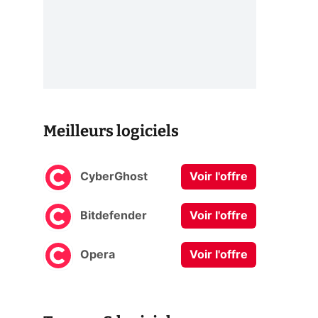
Meilleurs logiciels
CyberGhost
Voir l'offre
Bitdefender
Voir l'offre
Opera
Voir l'offre