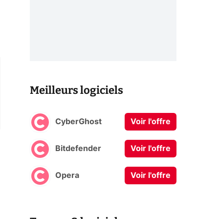
Meilleurs logiciels
CyberGhost
Voir l'offre
Bitdefender
Voir l'offre
Opera
Voir l'offre