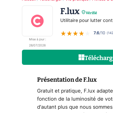
F.lux
Vérifié
Utilitaire pour lutter con
7.6
/10
(
14
Mise à jour
:
28/07/2026
Télécharg
Présentation de F.lux
Gratuit et pratique, F.lux adapt
fonction de la luminosité de vo
d'autant plus que nous sommes d