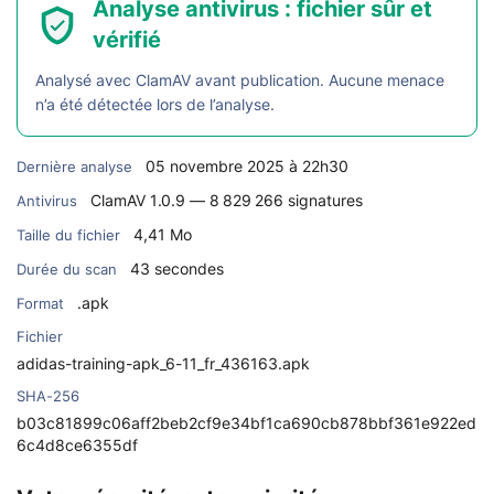
Analyse antivirus : fichier sûr et
vérifié
Analysé avec ClamAV avant publication. Aucune menace
n’a été détectée lors de l’analyse.
05 novembre 2025 à 22h30
Dernière analyse
ClamAV 1.0.9 — 8 829 266 signatures
Antivirus
4,41 Mo
Taille du fichier
43 secondes
Durée du scan
.apk
Format
Fichier
adidas-training-apk_6-11_fr_436163.apk
SHA-256
b03c81899c06aff2beb2cf9e34bf1ca690cb878bbf361e922ed
6c4d8ce6355df