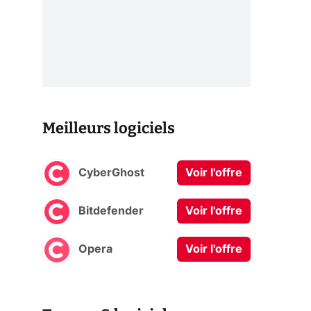
Meilleurs logiciels
CyberGhost
Voir l'offre
Bitdefender
Voir l'offre
Opera
Voir l'offre