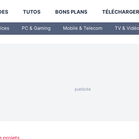
DES
TUTOS
BONS PLANS
TÉLÉCHARGE
vices
PC & Gaming
Mobile & Telecom
TV & Vidé
e projets