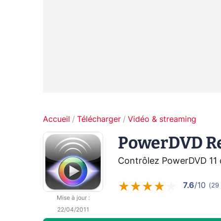
Accueil
Télécharger
Vidéo & streaming
PowerDVD R
Contrôlez PowerDVD 11 
7.6
/10
(
29
Mise à jour
:
22/04/2011