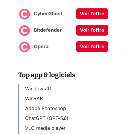
CyberGhost
Voir l'offre
Bitdefender
Voir l'offre
Opera
Voir l'offre
Top app & logiciels
Windows 11
WinRAR
Adobe Photoshop
ChatGPT (GPT-5.6)
VLC media player