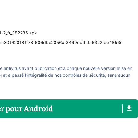
-2_fr_382286.apk
ee301420181f78f606dbc2056af8469dd9cfa6322feb4853c
re antivirus avant publication et à chaque nouvelle version mise en
el et a passé l'intégralité de nos contrôles de sécurité, sans aucun
er
pour
Android