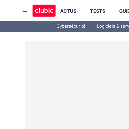
ACTUS
TESTS
GUI
Cybersécurité
Logiciels & ser