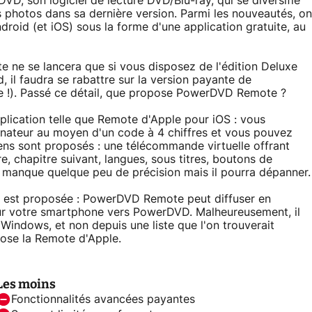
DVD, son logiciel de lecture DVD/Blu-ray, qui se diversifie
s photos dans sa dernière version. Parmi les nouveautés, on
roid (et iOS) sous la forme d'une application gratuite, au
ite ne se lancera que si vous disposez de l'édition Deluxe
 il faudra se rabattre sur la version payante de
me !). Passé ce détail, que propose PowerDVD Remote ?
pplication telle que Remote d'Apple pour iOS : vous
inateur au moyen d'un code à 4 chiffres et vous pouvez
yens sont proposés : une télécommande virtuelle offrant
, chapitre suivant, langues, sous titres, boutons de
ci manque quelque peu de précision mais il pourra dépanner.
te est proposée : PowerDVD Remote peut diffuser en
ur votre smartphone vers PowerDVD. Malheureusement, il
 Windows, et non depuis une liste que l'on trouverait
pose la Remote d'Apple.
Les moins
Fonctionnalités avancées payantes