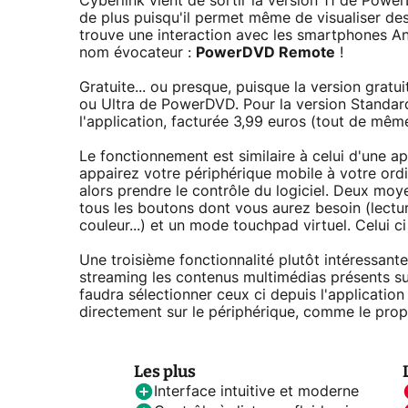
Cyberlink vient de sortir la version 11 de Power
de plus puisqu'il permet même de visualiser de
trouve une interaction avec les smartphones And
nom évocateur :
PowerDVD Remote
!
Gratuite... ou presque, puisque la version gratu
ou Ultra de PowerDVD. Pour la version Standard,
l'application, facturée 3,99 euros (tout de mê
Le fonctionnement est similaire à celui d'une a
appairez votre périphérique mobile à votre ord
alors prendre le contrôle du logiciel. Deux mo
tous les boutons dont vous aurez besoin (lecture
couleur...) et un mode touchpad virtuel. Celui 
Une troisième fonctionnalité plutôt intéressan
streaming les contenus multimédias présents s
faudra sélectionner ceux ci depuis l'application
directement sur le périphérique, comme le pro
Les plus
Interface intuitive et moderne