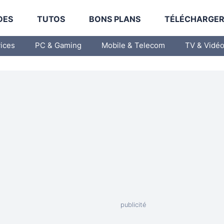
DES
TUTOS
BONS PLANS
TÉLÉCHARGE
vices
PC & Gaming
Mobile & Telecom
TV & Vidé