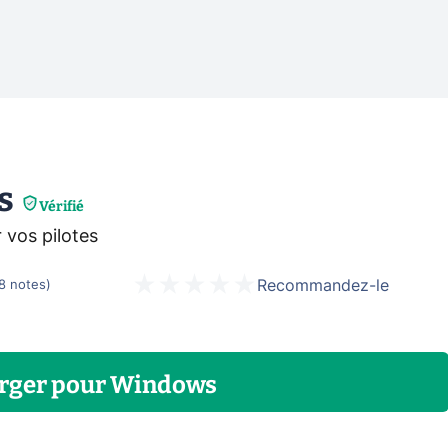
s
Vérifié
 vos pilotes
Recommandez-le
8
notes
)
rger
pour
Windows