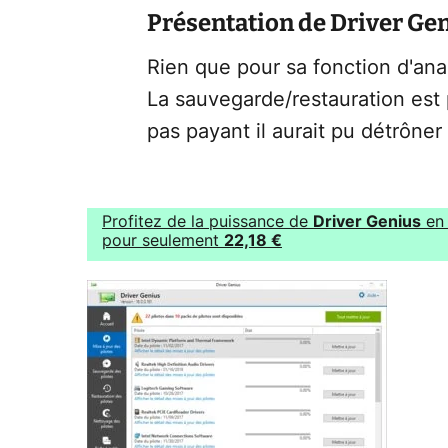
Présentation de Driver Ge
Rien que pour sa fonction d'anal
La sauvegarde/restauration est pl
pas payant il aurait pu détrôner
Profitez de la puissance de
Driver Genius
en 
pour seulement
22,18 €