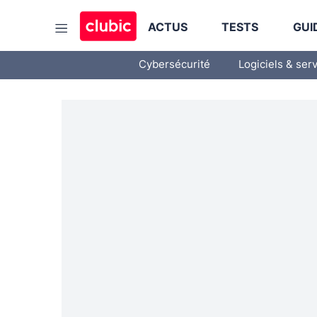
ACTUS
TESTS
GUI
Cybersécurité
Logiciels & ser