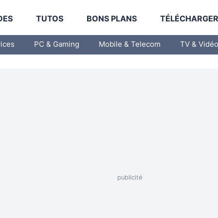
DES
TUTOS
BONS PLANS
TÉLÉCHARGE
vices
PC & Gaming
Mobile & Telecom
TV & Vidé