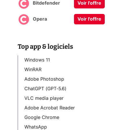
Bitdefender
Voir l'offre
Opera
Voir l'offre
Top app & logiciels
Windows 11
WinRAR
Adobe Photoshop
ChatGPT (GPT-5.6)
VLC media player
Adobe Acrobat Reader
Google Chrome
WhatsApp