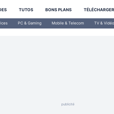
DES
TUTOS
BONS PLANS
TÉLÉCHARGE
vices
PC & Gaming
Mobile & Telecom
TV & Vidé