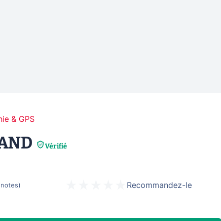
hie & GPS
LAND
Vérifié
Recommandez-le
notes
)