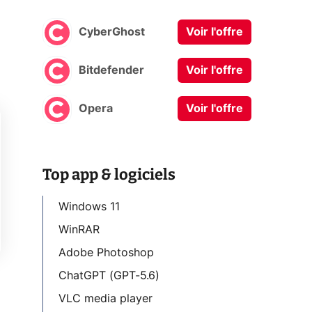
CyberGhost
Voir l'offre
Bitdefender
Voir l'offre
Opera
Voir l'offre
Top app & logiciels
Windows 11
WinRAR
Adobe Photoshop
ChatGPT (GPT-5.6)
VLC media player