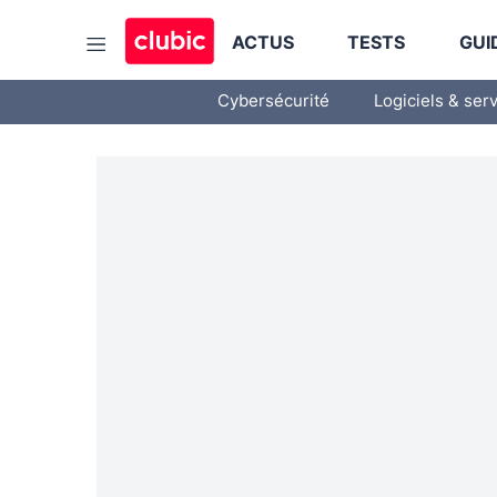
ACTUS
TESTS
GUI
Cybersécurité
Logiciels & ser