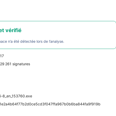
et vérifié
e n’a été détectée lors de l’analyse.
h17
29 261 signatures
6-8_en_153760.exe
f1e2a4b64f77b2d0ce5cd3f047ffa967b0b6ba844fa9f919b