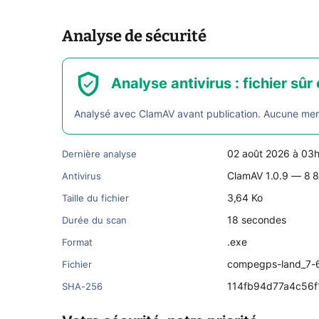
Analyse de sécurité
Analyse antivirus : fichier sûr 
Analysé avec ClamAV avant publication. Aucune menac
02 août 2026 à 03
Dernière analyse
ClamAV 1.0.9 — 8 8
Antivirus
3,64 Ko
Taille du fichier
18 secondes
Durée du scan
.exe
Format
compegps-land_7-
Fichier
114fb94d77a4c56
SHA-256