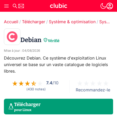
Accueil
Télécharger
Système & optimisation
Systèmes d'exploitation
Debian
Vérifié
Mise à jour
:
04/08/2026
Découvrez Debian. Ce système d'exploitation Linux
universel se base sur un vaste catalogue de logiciels
libres.
7.4
/10
(
430
notes
)
Recommandez-le
Télécharger
pour
Linux