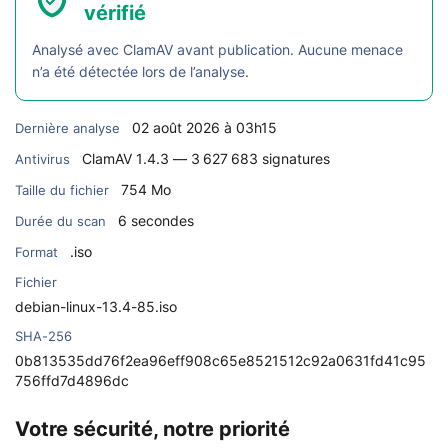
vérifié
Analysé avec ClamAV avant publication. Aucune menace
n’a été détectée lors de l’analyse.
02 août 2026 à 03h15
Dernière analyse
ClamAV 1.4.3 — 3 627 683 signatures
Antivirus
754 Mo
Taille du fichier
6 secondes
Durée du scan
.iso
Format
Fichier
debian-linux-13.4-85.iso
SHA-256
0b813535dd76f2ea96eff908c65e8521512c92a0631fd41c95
756ffd7d4896dc
Votre sécurité, notre priorité