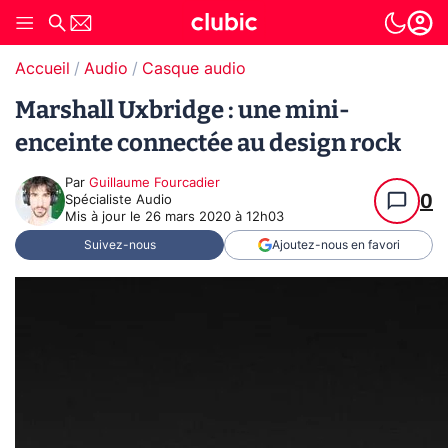
Accueil
Audio
Casque audio
Marshall Uxbridge : une mini-
enceinte connectée au design rock
Par
Guillaume Fourcadier
0
Spécialiste Audio
Mis à jour le
26 mars 2020 à 12h03
Suivez-nous
Ajoutez-nous en favori