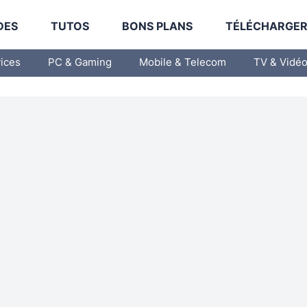
DES
TUTOS
BONS PLANS
TÉLÉCHARGE
vices
PC & Gaming
Mobile & Telecom
TV & Vidé