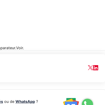
parateur.Voir.
és
ou de
WhatsApp
?