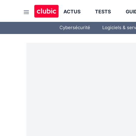
ACTUS
TESTS
GUI
Cybersécurité
Logiciels & ser