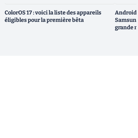
ColorOS 17 : voici la liste des appareils
Android 
éligibles pour la première bêta
Samsung 
grande m