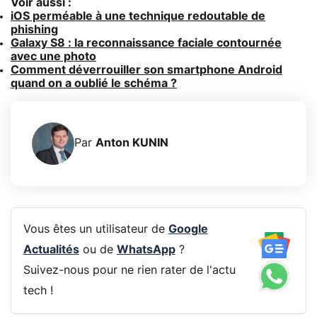
Voir aussi :
iOS perméable à une technique redoutable de
phishing
Galaxy S8 : la reconnaissance faciale contournée
avec une photo
Comment déverrouiller son smartphone Android
quand on a oublié le schéma ?
Par
Anton KUNIN
Vous êtes un utilisateur de
Google
Actualités
ou de
WhatsApp
?
Suivez-nous pour ne rien rater de l'actu
tech !