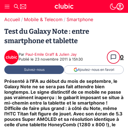
Accueil
Mobile & Telecom
Smartphone
Test du Galaxy Note : entre
smartphone et tablette
Par
Paul-Emile Graff & Julien Jay
0
Publié le
23 novembre 2011 à 15h30
Suivez-nous
Ajoutez-nous en favori
Présenté à l'IFA au début du mois de septembre, le
Galaxy Note ne se sera pas fait attendre bien
longtemps. Le signe distinctif de ce mobile ne passe
pas vraiment inaperçu : le gabarit imposant se situe à
mi-chemin entre la tablette et le smartphone !
Difficile de faire plus grand : à côté du Note, même
l'HTC Titan fait figure de jouet. Avec son écran de 5.3
pouces Super AMOLED et sa résolution identique à
celle d'une tablette HoneyComb (1280 x 800 !), le