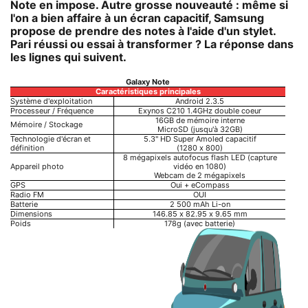
Note en impose. Autre grosse nouveauté : même si
l'on a bien affaire à un écran capacitif, Samsung
propose de prendre des notes à l'aide d'un stylet.
Pari réussi ou essai à transformer ? La réponse dans
les lignes qui suivent.
Galaxy Note
Caractéristiques principales
Système d'exploitation
Android 2.3.5
Processeur / Fréquence
Exynos C210 1.4GHz double coeur
16GB de mémoire interne
Mémoire / Stockage
MicroSD (jusqu'à 32GB)
Technologie d'écran et
5.3'' HD Super Amoled capacitif
définition
(1280 x 800)
8 mégapixels autofocus flash LED (capture
Appareil photo
vidéo en 1080)
Webcam de 2 mégapixels
GPS
Oui + eCompass
Radio FM
OUI
Batterie
2 500 mAh Li-on
Dimensions
146.85 x 82.95 x 9.65 mm
Poids
178g (avec batterie)