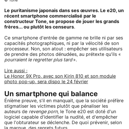
© Tone
Le puritanisme japonais dans ses œuvres. Le e20, un
récent smartphone commercialisé par le
constructeur Tone, se propose de jouer les grands
frères... ou plutôt les censeurs
.
Ce smartphone d'entrée de gamme ne brille ni par ses
capacités photographiques, ni par la vélocité de son
processeur. Non, son atout : empêcher ses utilisateurs
de prendre des photos dénudées, au prétexte qu'ils «
pourraient le regretter plus tard
».
Lire aussi :
Le Honor 9X Pro, avec son Kirin 810 et son module
photo pop-up, sera dispo le 24 février
Un smartphone qui balance
Énième preuve, s'il en manquait, que la société préfère
stigmatiser les victimes plutôt que pénaliser les
auteurs de
revenge porn
, le Tone e20 est doté d'un
logiciel capable d'identifier la nudité, et d'empêcher
que l'obturateur se déclenche. De quoi prévenir, selon
la marque, des regrets futurs.