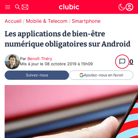
Accueil
Mobile & Telecom
Smartphone
Les applications de bien-être
numérique obligatoires sur Android
Par
Benoît Théry
0
Mis à jour le
08 octobre 2019 à 15h09
Suivez-nous
Ajoutez-nous en favori