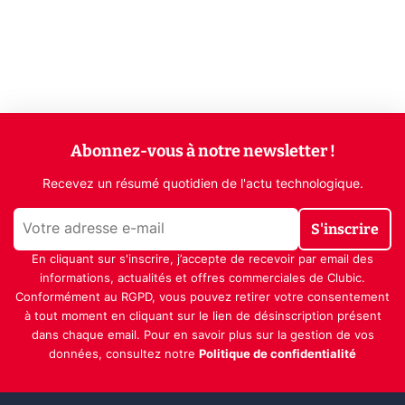
Abonnez-vous à notre newsletter !
Recevez un résumé quotidien de l'actu technologique.
S'inscrire
En cliquant sur s'inscrire, j’accepte de recevoir par email des
informations, actualités et offres commerciales de Clubic.
Conformément au RGPD, vous pouvez retirer votre consentement
à tout moment en cliquant sur le lien de désinscription présent
dans chaque email. Pour en savoir plus sur la gestion de vos
données, consultez notre
Politique de confidentialité