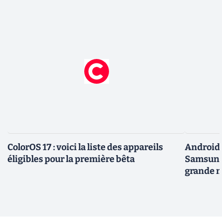
ColorOS 17 : voici la liste des appareils
Android 
éligibles pour la première bêta
Samsung 
grande m