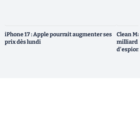
iPhone 17 : Apple pourrait augmenter ses
Clean Ma
prix dès lundi
milliard
d'espio