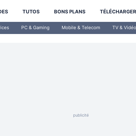
DES
TUTOS
BONS PLANS
TÉLÉCHARGE
vices
PC & Gaming
Mobile & Telecom
TV & Vidé