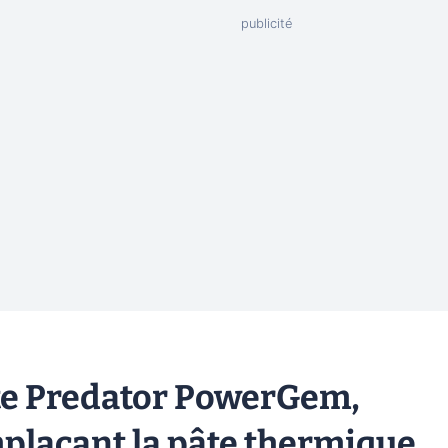
nte Predator PowerGem,
plaçant la pâte thermique