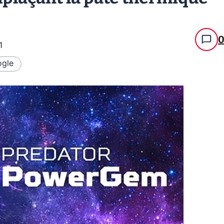
1
gle