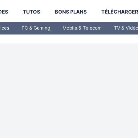
DES
TUTOS
BONS PLANS
TÉLÉCHARGE
vices
PC & Gaming
Mobile & Telecom
TV & Vidé