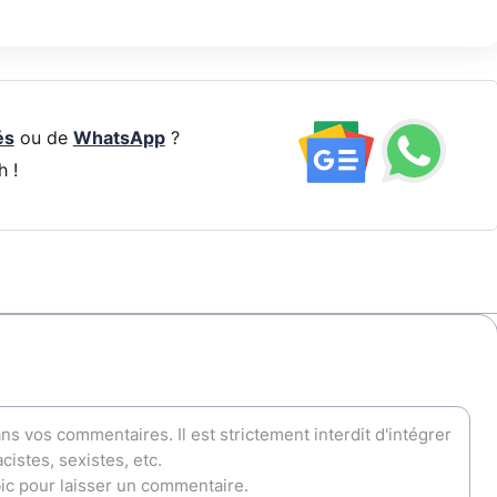
és
ou de
WhatsApp
?
h !