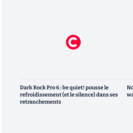
Dark Rock Pro 6 : be quiet! pousse le
No
refroidissement (et le silence) dans ses
wa
retranchements