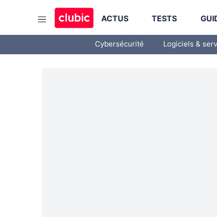
ACTUS
TESTS
GUI
Cybersécurité
Logiciels & ser