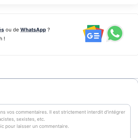
és
ou de
WhatsApp
?
h !