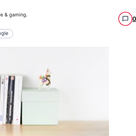
re & gaming
.
gle