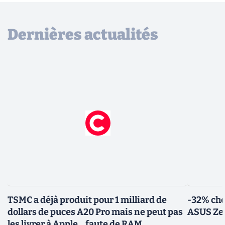
Dernières actualités
TSMC a déjà produit pour 1 milliard de
-32% che
dollars de puces A20 Pro mais ne peut pas
ASUS Zen
les livrer à Apple... faute de RAM