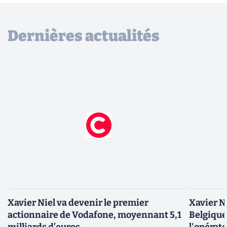
Dernières actualités
Xavier Niel va devenir le premier
Xavier N
actionnaire de Vodafone, moyennant 5,1
Belgique.
milliards d’euros
l'opérat